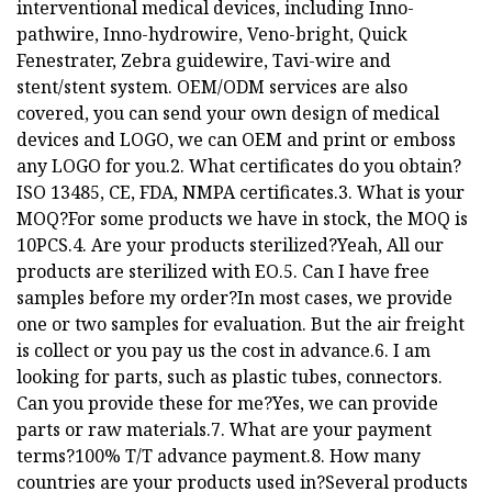
interventional medical devices, including Inno-
pathwire, Inno-hydrowire, Veno-bright, Quick
Fenestrater, Zebra guidewire, Tavi-wire and
stent/stent system. OEM/ODM services are also
covered, you can send your own design of medical
devices and LOGO, we can OEM and print or emboss
any LOGO for you.2. What certificates do you obtain?
ISO 13485, CE, FDA, NMPA certificates.3. What is your
MOQ?For some products we have in stock, the MOQ is
10PCS.4. Are your products sterilized?Yeah, All our
products are sterilized with EO.5. Can I have free
samples before my order?In most cases, we provide
one or two samples for evaluation. But the air freight
is collect or you pay us the cost in advance.6. I am
looking for parts, such as plastic tubes, connectors.
Can you provide these for me?Yes, we can provide
parts or raw materials.7. What are your payment
terms?100% T/T advance payment.8. How many
countries are your products used in?Several products