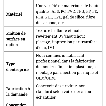
Une variété de matériaux de haute
qualité : ABS, PC, PVC, TPU, PP, PE,
Matériel
PLA, PET, TPE, gel de silice, fibre
de carbone, etc.
Texture brillante et mate,
Finition de
revêtement UV/caoutchouc,
surface en
placage, impression par transfert
option
d'eau, IML
Nous sommes un fabricant
professionnel dans la fabrication
Type
de moules d’injection plastique, le
d'entreprise
moulage par injection plastique et
OEM/ODM.
Concevoir des produits non
Fabrication à
standard selon votre dessin ou
la demande
échantillon
Conception