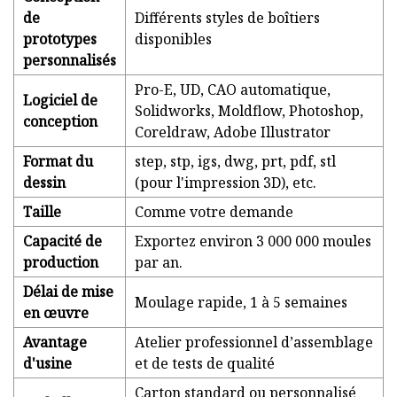
de
Différents styles de boîtiers
prototypes
disponibles
personnalisés
Pro-E, UD, CAO automatique,
Logiciel de
Solidworks, Moldflow, Photoshop,
conception
Coreldraw, Adobe Illustrator
Format du
step, stp, igs, dwg, prt, pdf, stl
dessin
(pour l'impression 3D), etc.
Taille
Comme votre demande
Capacité de
Exportez environ 3 000 000 moules
production
par an.
Délai de mise
Moulage rapide, 1 à 5 semaines
en œuvre
Avantage
Atelier professionnel d’assemblage
d'usine
et de tests de qualité
Carton standard ou personnalisé