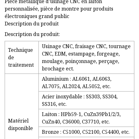
Pièce métallique d'usinage CNC en laiton
personnalisée, pièce de montre pour produits
électroniques grand public
Description du produit
Description du produit:
Usinage CNC, fraisage CNC, tournage
Technique
CNC, EDM, estampage, forgeage,
de
moulage, poinçonnage, perçage,
traitement
brochage ect.
Aluminium : AL6061, AL6063,
AL7075, AL2024, AL5052, etc.
Acier inoxydable : SS303, SS304,
SS316, etc.
Laiton : HPb59-1, CuZn39Pb1/2/3,
Matériel
CuZn40, C36000, C37710, etc.
disponible
Bronze : C51000, C52100, C54400, etc.